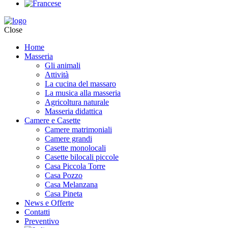
Close
Home
Masseria
Gli animali
Attività
La cucina del massaro
La musica alla masseria
Agricoltura naturale
Masseria didattica
Camere e Casette
Camere matrimoniali
Camere grandi
Casette monolocali
Casette bilocali piccole
Casa Piccola Torre
Casa Pozzo
Casa Melanzana
Casa Pineta
News e Offerte
Contatti
Preventivo