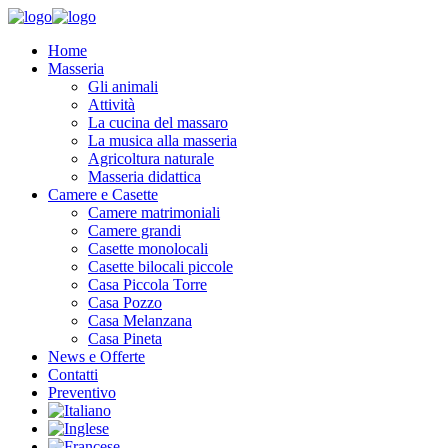
Home
Masseria
Gli animali
Attività
La cucina del massaro
La musica alla masseria
Agricoltura naturale
Masseria didattica
Camere e Casette
Camere matrimoniali
Camere grandi
Casette monolocali
Casette bilocali piccole
Casa Piccola Torre
Casa Pozzo
Casa Melanzana
Casa Pineta
News e Offerte
Contatti
Preventivo