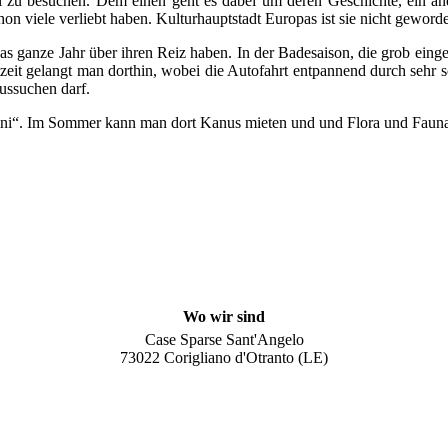
all zu besuchen. Dem einen geht es dabei um deren Geschichte, ein a
chon viele verliebt haben. Kulturhauptstadt Europas ist sie nicht geword
 das ganze Jahr über ihren Reiz haben. In der Badesaison, die grob ein
zeit gelangt man dorthin, wobei die Autofahrt entpannend durch sehr s
ussuchen darf.
limini“. Im Sommer kann man dort Kanus mieten und und Flora und Faun
Wo wir sind
Case Sparse Sant'Angelo
73022 Corigliano d'Otranto (LE)