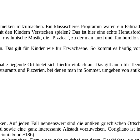
melken mitzumachen. Ein klassischeres Programm wären ein Fahrradau
it den Kindern Verstecken spielen? Das ist hier eine echte Herausford
 rhythmische Musik, die „Pizzica“, zu der man tanzt und Tamburello sp
eßen. Das gilt für Kinder wie für Erwachsene. So kommt es häufig vo
 nahe liegende Ort bietet sich hierfür einfach an. Das gilt auch für 
estaurants und Pizzerien, bei denen man im Sommer, umgeben von antik
cken. Auf jeden Fall nennenswert sind die antiken griechischen Ortsc
ti sowie eine ganz interessante Altstadt vorzuweisen. Corigliano 
ioni.it/node/186)