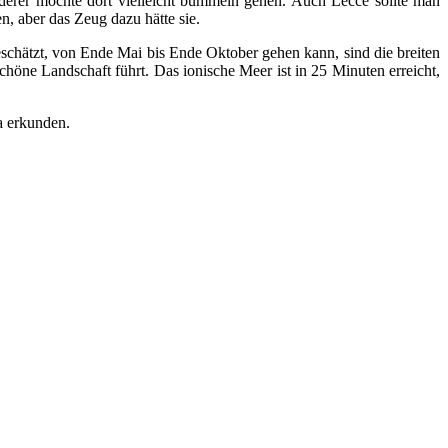
nderer möchte dort vielleicht bummeln gehen. Auch Lecce sollte man
en, aber das Zeug dazu hätte sie.
geschätzt, von Ende Mai bis Ende Oktober gehen kann, sind die breiten
chöne Landschaft führt. Das ionische Meer ist in 25 Minuten erreicht,
a erkunden.