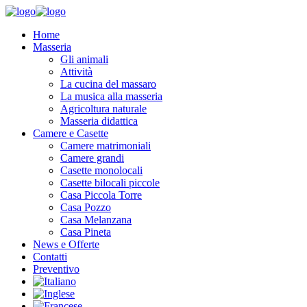
Home
Masseria
Gli animali
Attività
La cucina del massaro
La musica alla masseria
Agricoltura naturale
Masseria didattica
Camere e Casette
Camere matrimoniali
Camere grandi
Casette monolocali
Casette bilocali piccole
Casa Piccola Torre
Casa Pozzo
Casa Melanzana
Casa Pineta
News e Offerte
Contatti
Preventivo